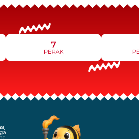
7
PERAK
P
si)
ga
ang