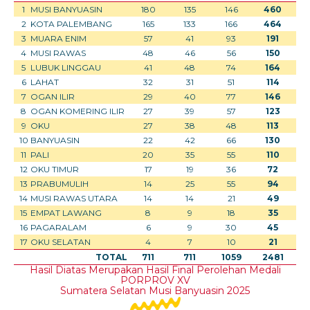
1
MUSI BANYUASIN
180
135
146
460
2
KOTA PALEMBANG
165
133
166
464
3
MUARA ENIM
57
41
93
191
4
MUSI RAWAS
48
46
56
150
5
LUBUK LINGGAU
41
48
74
164
6
LAHAT
32
31
51
114
7
OGAN ILIR
29
40
77
146
8
OGAN KOMERING ILIR
27
39
57
123
9
OKU
27
38
48
113
10
BANYUASIN
22
42
66
130
11
PALI
20
35
55
110
12
OKU TIMUR
17
19
36
72
13
PRABUMULIH
14
25
55
94
14
MUSI RAWAS UTARA
14
14
21
49
15
EMPAT LAWANG
8
9
18
35
16
PAGARALAM
6
9
30
45
17
OKU SELATAN
4
7
10
21
No
TOTAL
711
711
1059
2481
Hasil Diatas Merupakan Hasil Final Perolehan Medali
PORPROV XV
Sumatera Selatan Musi Banyuasin 2025