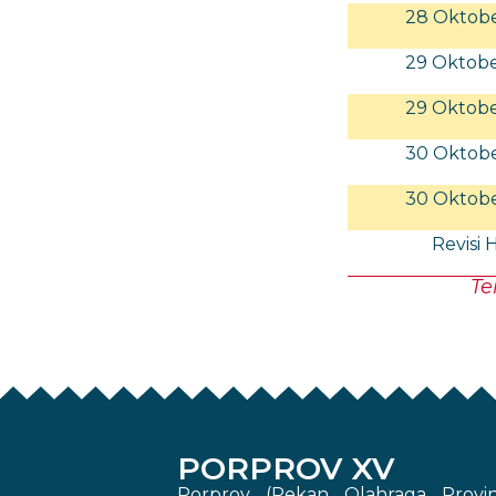
28 Oktob
29 Oktob
29 Oktob
30 Oktob
30 Oktob
Revisi 
Te
PORPROV XV
Porprov (Pekan Olahraga Provin